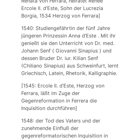
Renata von Ferrara, heiratet Renée
Ercole II. d’Este, Sohn der Lucrezia
Borgia, 1534 Herzog von Ferrara]
1540: Studiengefährtin der fünf Jahre
jüngeren Prinzessin
Anna d’Este
. Mit ihr
genießt sie den Unterricht von Dr. med.
Johann Senf
(
Giovanni Sinapius
) und
dessen Bruder Dr. iur.
Kilian
Senf
(Chiliano Sinapius)
aus Schweinfurt, lernt
Griechisch, Latein, Rhetorik, Kalligraphie.
[1545: Ercole II. d’Este, Herzog von
Ferrara, läßt im Zuge der
Gegenreformation in Ferrera die
Inquisition durchführen]
1548: der Tod des Vaters und der
zunehmende Einfluß der
gegenreformatorischen Inquisition in