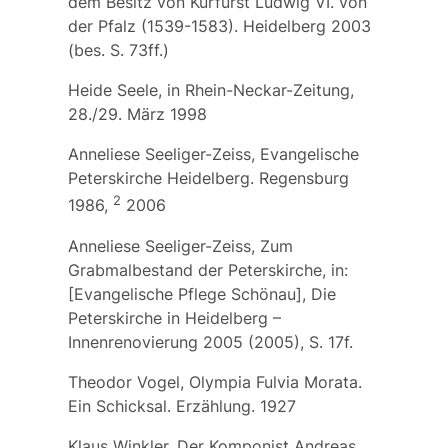
dem Besitz von Kurfürst Ludwig VI. von
der Pfalz (1539-1583). Heidelberg 2003
(bes. S. 73ff.)
Heide Seele, in Rhein-Neckar-Zeitung,
28./29. März 1998
Anneliese Seeliger-Zeiss, Evangelische
Peterskirche Heidelberg. Regensburg
2
1986,
2006
Anneliese Seeliger-Zeiss, Zum
Grabmalbestand der Peterskirche, in:
[Evangelische Pflege Schönau], Die
Peterskirche in Heidelberg –
Innenrenovierung 2005 (2005), S. 17f.
Theodor Vogel, Olympia Fulvia Morata.
Ein Schicksal. Erzählung. 1927
Klaus Winkler, Der Komponist Andreas