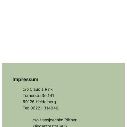
Impressum
c/o Claudia Rink
Turnerstraße 141
69126 Heidelberg
Tel: 06221-314940
c/o Hansjoachim Räther
Klingentorstraße 6