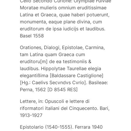
Celio Secondo Curione: Olympiae Fulviae
Moratae mulieris omnium eruditissimae
Latina et Graeca, quae haberi potuerunt,
monumenta, eaque plane divina, cum
eruditorum de ipsa iudicijs et laudibus.
Basel 1558
Orationes, Dialogi, Epistolae, Carmina,
tam Latina quam Graeca cum
eruditoru[m] de ea testimoniis &
laudibus. Hippolytae Taurellae elegia
elegantißima [Baldassare Castiglione]
[Hg.: Caelivs Secvndvs Cvrio]. Basileae:
Perna, 1562 [D 8545 RES]
Lettere, in: Opuscoli e lettere di
riformatori italiani del Cinquecento. Bari,
1913-1927
Epistolario (1540-1555). Ferrara 1940