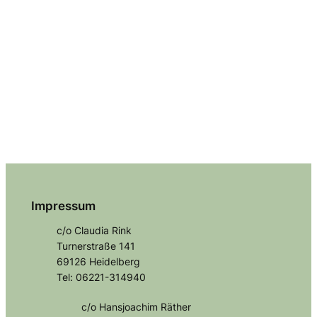
Impressum
c/o Claudia Rink
Turnerstraße 141
69126 Heidelberg
Tel: 06221-314940
c/o Hansjoachim Räther