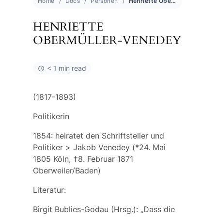
Home
Docs
Personen
Henriette Obermüller-Venedey
HENRIETTE
OBERMÜLLER-VENEDEY
< 1 min read
(1817-1893)
Politikerin
1854: heiratet den Schriftsteller und
Politiker >
Jakob Venedey
(*24. Mai
1805 Köln, †8. Februar 1871
Oberweiler/Baden)
Literatur:
Birgit Bublies-Godau (Hrsg.): „Dass die