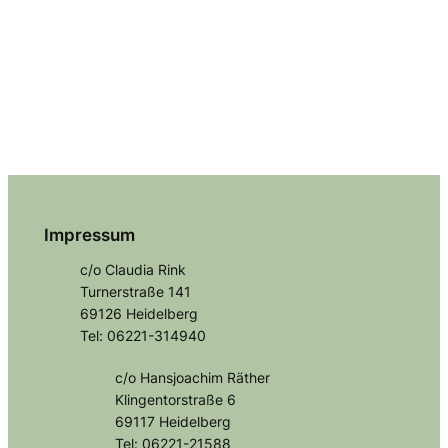
Impressum
c/o Claudia Rink
Turnerstraße 141
69126 Heidelberg
Tel: 06221-314940
c/o Hansjoachim Räther
Klingentorstraße 6
69117 Heidelberg
Tel: 06221-21588