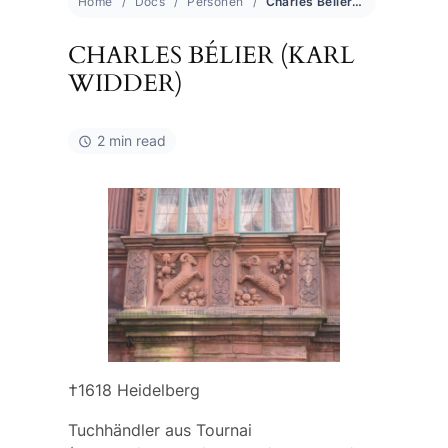
Home
Docs
Personen
Charles Bélier (Karl Widder)
CHARLES BÉLIER (KARL
WIDDER)
2 min read
†1618 Heidelberg
Tuchhändler aus Tournai