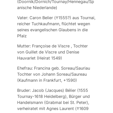
(Doornik/Dornich/Tournay/Hennegau/Sp
anische Niederlande)
Vater:
Caron Belier
(†1555?) aus Tournai,
reicher Tuchkaufmann, flüchtet wegen
seines evangelischen Glaubens in die
Pfalz
Mutter:
Françoise de Viscre
, Tochter
von Guillet de Viscre und Denise
Hauvarlet (Heirat 1549)
Ehefrau:
Francina
geb.
Soreau/Sauriau
Tochter von
Johann Soreau/Saureau
(Kaufmann in Frankfurt, +1590)
Bruder:
Jacob (Jacques) Bélier
(1555
Tournay-1618 Heidelberg), Bürger und
Handelsmann (Grabmal bei St. Peter),
verheiratet mit
Agnes Laurent
(†1609