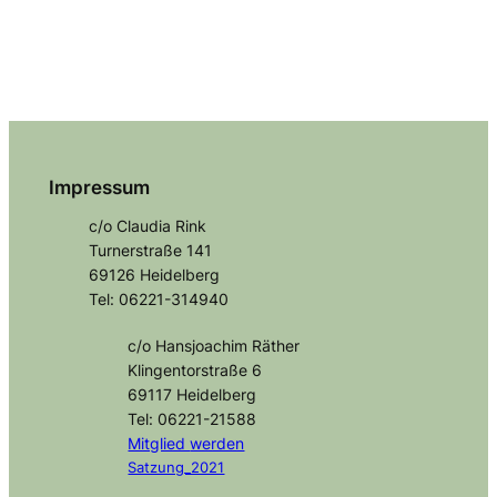
Impressum
c/o Claudia Rink
Turnerstraße 141
69126 Heidelberg
Tel: 06221-314940
c/o Hansjoachim Räther
Klingentorstraße 6
69117 Heidelberg
Tel: 06221-21588
Mitglied
werden
Satzung_2021