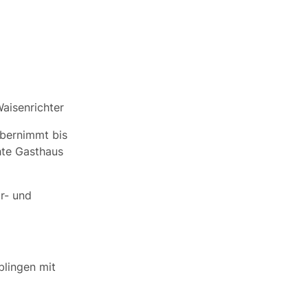
Waisenrichter
übernimmt bis
hte Gasthaus
r- und
blingen mit