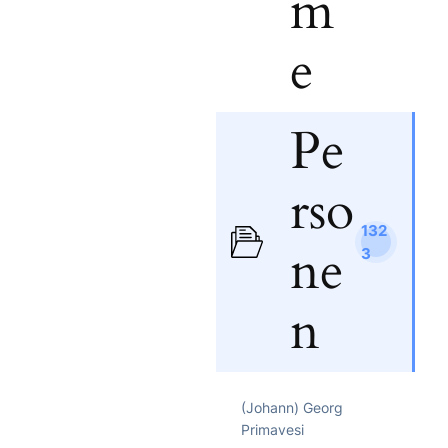
m
e
Pe
rso
132
ne
3
n
(Johann) Georg
Primavesi