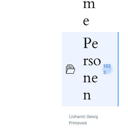
m
e
Pe
rso
132
ne
3
n
(Johann) Georg
Primavesi