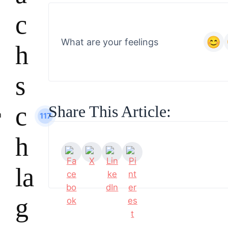
c
What are your feelings
h
s
c
Share This Article:
117
h
la
g