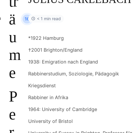
tr
ä
< 1 min read
16
u
*1922 Hamburg
m
†2001 Brighton/England
1938: Emigration nach England
e
Rabbinerstudium, Soziologie, Pädagogik
Kriegsdienst
P
Rabbiner in Afrika
e
1964: University of Cambridge
University of Bristol
r
University of Sussex in Brighton, Professor für