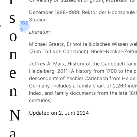
s
Dezember 1988-1989: Rektor der Hochschule 
Studien
132
o
3
Literatur:
Michael Graetz, Er wollte jüdisches Wissen we
n
(Zum Tod von Carlebach), Rhein-Neckar-Zeitun
Jeffrey A. Marx, History of the Carlebach fami
e
Heidelberg. 2011 (A history from 1700 to the p
descendents of Yechiel Carlebach from Heidel
n
Germany. Includes a family chart of 2,260 ind
index, and family documents from the late 18t
centuries)
N
Updated on 2. Juni 2024
a