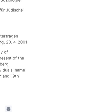
für Jüdische
itertragen
g, 20. 4. 2001
ly of
resent of the
berg,
ividuals, name
h and 19th