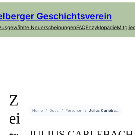
elberger Geschichtsverein
Ausgewählte Neuerscheinungen
FAQ
Enzyklopädie
Mitglie
Z
Home
Docs
Personen
Julius Carlebach
ei
JULIUS CARLEBACH