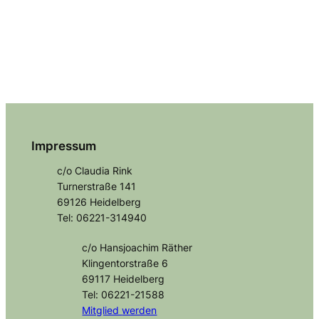
Impressum
c/o Claudia Rink
Turnerstraße 141
69126 Heidelberg
Tel: 06221-314940
c/o Hansjoachim Räther
Klingentorstraße 6
69117 Heidelberg
Tel: 06221-21588
Mitglied
werden