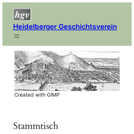
Zum
Inhalt
springen
Heidelberger Geschichtsverein
Created with GIMP
Stammtisch